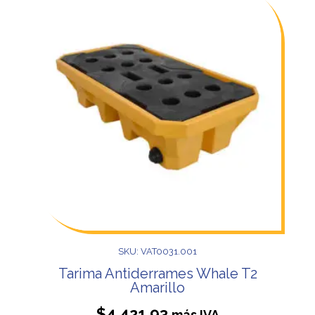
SKU: VAT0031.001
Tarima Antiderrames Whale T2
Amarillo
$
4,421.93
más IVA