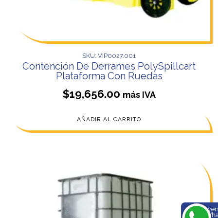
SKU: VIP0027.001
Contención De Derrames PolySpillcart
Plataforma Con Ruedas
$
19,656.00
más IVA
AÑADIR AL CARRITO
Conve
en Wh